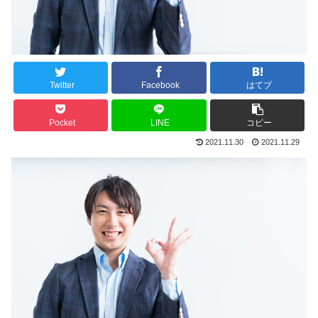
Twitter
Facebook
はてブ
Pocket
LINE
コピー
2021.11.30
2021.11.29