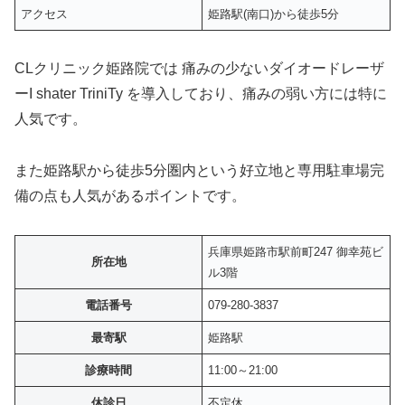
アクセス
姫路駅(南口)から徒歩5分
CLクリニック姫路院では 痛みの少ないダイオードレーザ
ーI shater TriniTy を導入しており、痛みの弱い方には特に
人気です。
また姫路駅から徒歩5分圏内という好立地と専用駐車場完
備の点も人気があるポイントです。
兵庫県姫路市駅前町247 御幸苑ビ
所在地
ル3階
電話番号
079-280-3837
最寄駅
姫路駅
診療時間
11:00～21:00
休診日
不定休