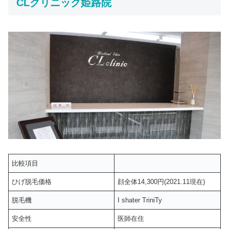
CLクリニック姫路院
比較項目
ひげ脱毛価格
顔全体14,300円(2021.11現在)
脱毛機
I shater TriniTy
安全性
医師在住